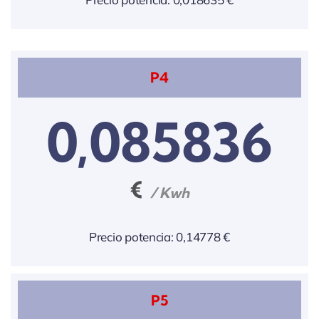
P4
0,085836
€
/ Kwh
Precio potencia: 0,14778 €
P5