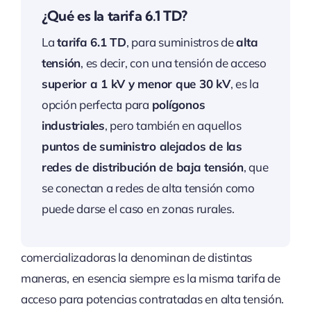
¿Qué es la tarifa 6.1 TD?
La
tarifa 6.1 TD
, para suministros de
alta
tensión
, es decir, con una tensión de acceso
superior a 1 kV y menor que 30 kV
, es la
opción perfecta para
polígonos
industriales
, pero también en aquellos
puntos de suministro alejados de las
redes de distribución de baja tensión
, que
se conectan a redes de alta tensión como
La
tarifa 6.1 TD
es la opción perfecta para
grandes
puede darse el caso en zonas rurales.
empresas, industrias y negocios con demandas
energéticas más elevadas
. Aunque algunas
comercializadoras la denominan de distintas
maneras, en esencia siempre es la misma tarifa de
acceso para potencias contratadas en alta tensión.