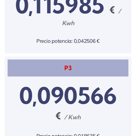
0,115985
€
/
Kwh
Precio potencia: 0,042506 €
P3
0,090566
€
/ Kwh
Precio potencia: 0,018635 €