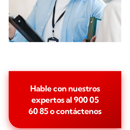
Hable con nuestros
expertos al
900 05
60 85
o
contáctenos