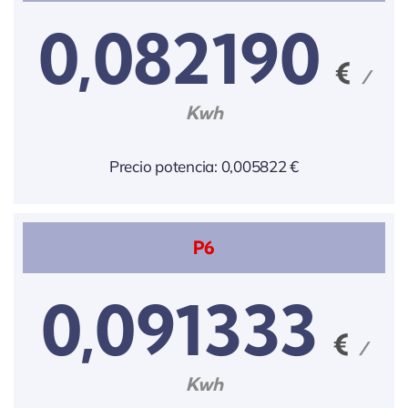
0,082190
€
/
Kwh
Precio potencia: 0,005822 €
P6
0,091333
€
/
Kwh