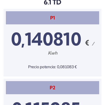
6.1 TD
P1
0,140810
€
/
Kwh
Precio potencia: 0,081083 €
P2