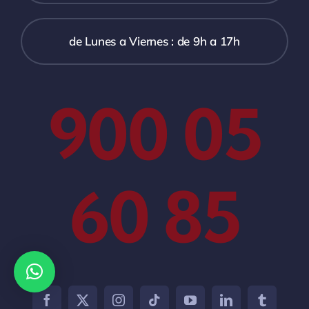
de Lunes a Viernes : de 9h a 17h
900 05
60 85