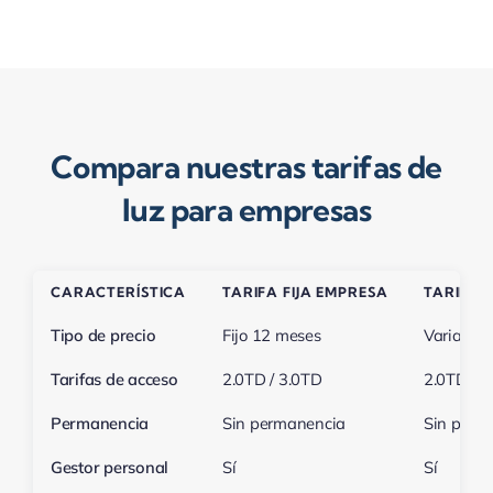
Compara nuestras tarifas de
luz para empresas
CARACTERÍSTICA
TARIFA FIJA EMPRESA
TARIFA 
Tipo de precio
Fijo 12 meses
Variable
Tarifas de acceso
2.0TD / 3.0TD
2.0TD / 3
Permanencia
Sin permanencia
Sin perm
Gestor personal
Sí
Sí