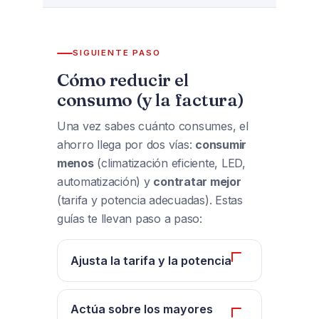
SIGUIENTE PASO
Cómo reducir el
consumo (y la factura)
Una vez sabes cuánto consumes, el
ahorro llega por dos vías:
consumir
menos
(climatización eficiente, LED,
automatización) y
contratar mejor
(tarifa y potencia adecuadas). Estas
guías te llevan paso a paso:
Ajusta la tarifa y la potencia
Es el ahorro más rápido y sin
inversión. Revisa qué
Actúa sobre los mayores
tarifa de