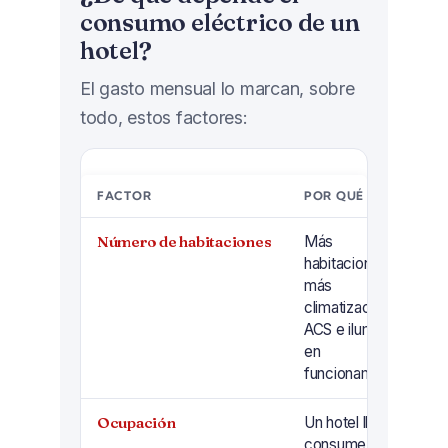
consumo eléctrico de un
hotel?
El gasto mensual lo marcan, sobre
todo, estos factores:
FACTOR
POR QUÉ INFLUYE
Número de habitaciones
Más
habitaciones,
más
climatización,
ACS e iluminación
en
funcionamiento.
Ocupación
Un hotel lleno
consume mucho