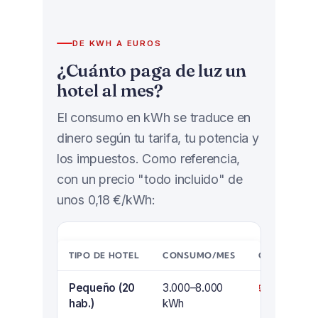
DE KWH A EUROS
¿Cuánto paga de luz un
hotel al mes?
El consumo en kWh se traduce en
dinero según tu tarifa, tu potencia y
los impuestos. Como referencia,
con un precio "todo incluido" de
unos 0,18 €/kWh:
TIPO DE HOTEL
CONSUMO/MES
COSTE APRO
Pequeño (20
3.000–8.000
540 – 1.440
hab.)
kWh