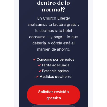
eléctrica de un hotel
.
dentro de lo
normal?
En Church Energy
analizamos tu factura gratis y
te decimos si tu hotel
consume —y paga— lo que
debería, y dónde está el
margen de ahorro.
Consumo por periodos
Tarifa adecuada
Potencia óptima
Medidas de ahorro
Solicitar revisión
gratuita