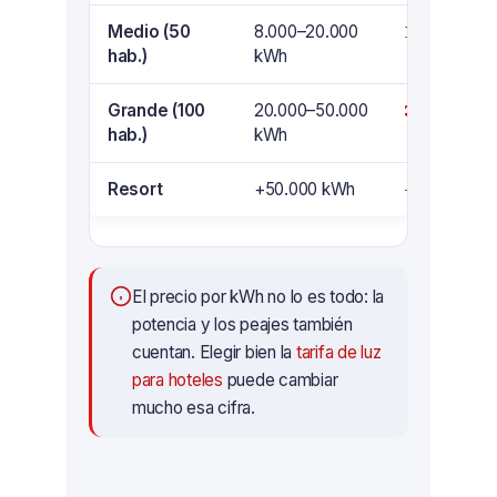
Medio (50
8.000–20.000
1.440 – 3.6
hab.)
kWh
Grande (100
20.000–50.000
3.600 – 9.
hab.)
kWh
Resort
+50.000 kWh
+9.000 €
El precio por kWh no lo es todo: la
potencia y los peajes también
cuentan. Elegir bien la
tarifa de luz
para hoteles
puede cambiar
mucho esa cifra.