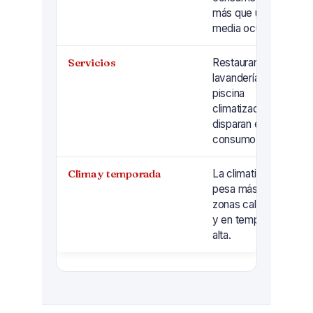
más que uno a
media ocupación.
Servicios
Restaurante,
lavandería, spa o
piscina
climatizada
disparan el
consumo.
Clima y temporada
La climatización
pesa más en
zonas calurosas
y en temporada
alta.