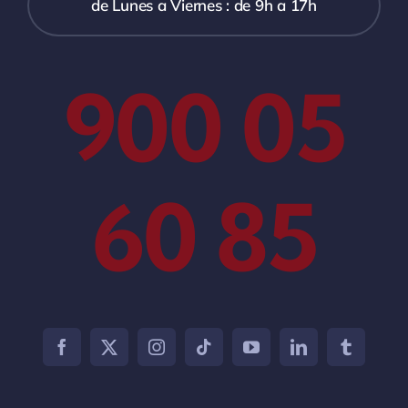
de Lunes a Viernes : de 9h a 17h
900 05
60 85