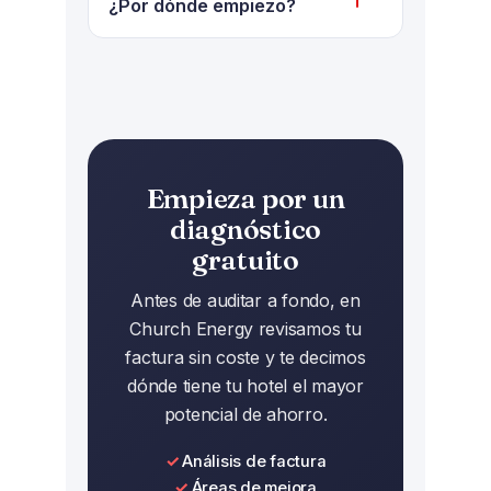
detectado supera con creces el
¿Por dónde empiezo?
primer análisis de factura es
coste, porque evita inversiones
mucho más rápido.
Por una revisión de la factura,
equivocadas y prioriza las
que ya destapa los sobrecostes
medidas de mayor retorno.
más evidentes. En Church Energy
la hacemos gratis y, a partir de
ahí, valoramos si conviene un
Empieza por un
diagnóstico más completo.
diagnóstico
gratuito
Antes de auditar a fondo, en
Church Energy revisamos tu
factura sin coste y te decimos
dónde tiene tu hotel el mayor
potencial de ahorro.
Análisis de factura
Áreas de mejora